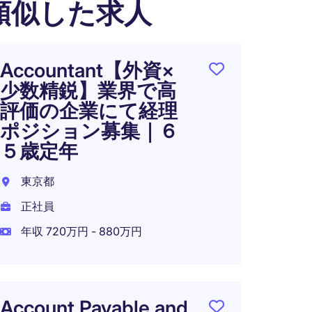
類似した求人
Accountant【外資×
〈東
少数精鋭】業界で高
バル
評価の企業にて経理
ニア
ポジション募集｜６
｜年収
５歳定年
｜ハ
東京都
東京都
正社員
正社員
年収 720万円 - 880万円
年収 6
Account Payable and
グロ