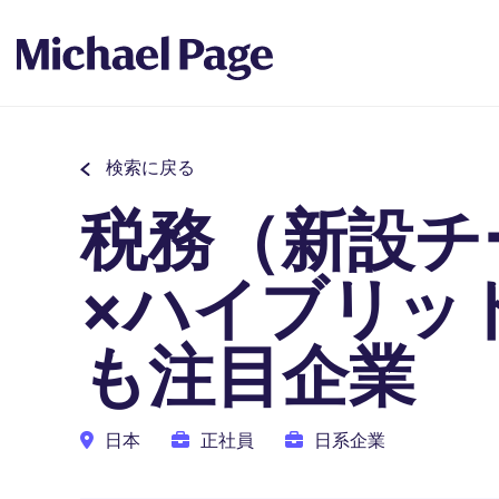
検索に戻る
税務（新設チ
×ハイブリッ
も注目企業
日本
正社員
日系企業