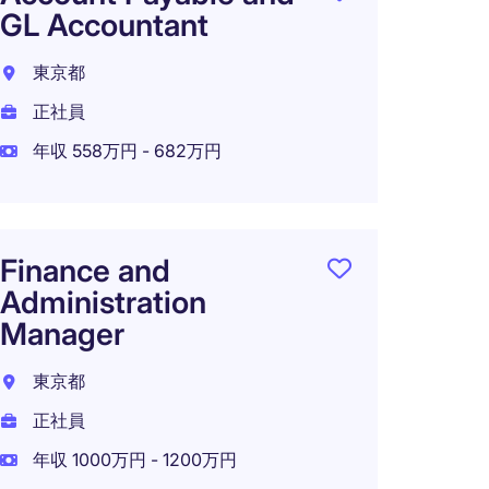
GL Accountant
躍す
リス
東京都
東京都
正社員
正社員
年収 558万円 - 682万円
年収 6
在宅可
Finance and
Administration
Manager
Senio
東京都
港区
正社員
正社員
年収 1000万円 - 1200万円
年収 7