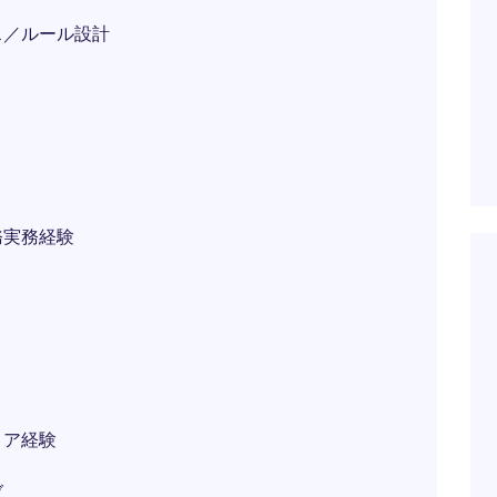
ス／ルール設計
務実務経験
リア経験
ブ