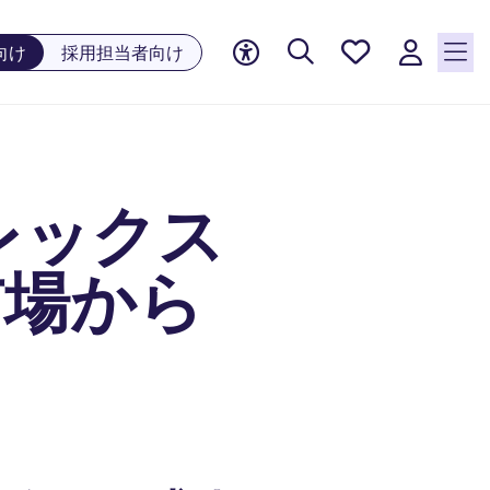
お気に
向け
採用担当者向け
入り, 0
件の求
人が気
になる
リスト
レックス
に保存
されて
います
市場から