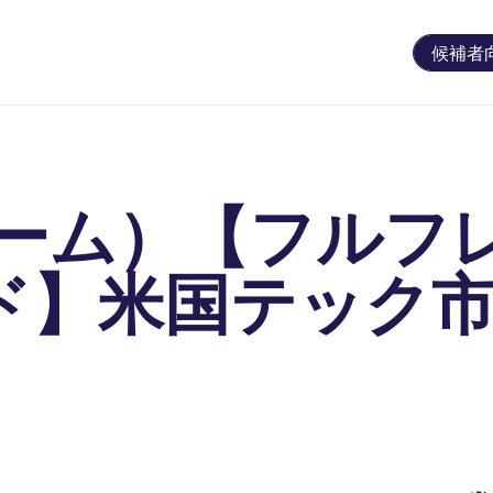
候補者
ーム）【フルフ
ド】米国テック