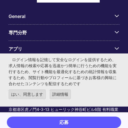
General
専門分野
アプリ
ログイン情報を記憶して安全なログインを提供するため、
Employer Centre
求人情報の検索や応募を迅速かつ簡単に行うための機能を実
行するため、サイト機能を最適化するための統計情報を収集
するため、閲覧行動やプロフィールに基づきお客様の興味に
合わせたコンテンツを配信するためです
はい、同意します
詳細情報
© マイケル・ペイジ・インターナショナル・ジャパン株式会
社 法人番号：0104-01-043253 本社所在地：〒105-0001 東
京都港区虎ノ門4-3-13 ヒューリック神谷町ビル6階 有料職業
紹介事業許可番号：13-ユ-040405 ／ 労働者派遣事業許可番
号：派13-300434
応募