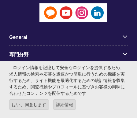
General
専門分野
ログイン情報を記憶して安全なログインを提供するため、
アプリ
求人情報の検索や応募を迅速かつ簡単に行うための機能を実
行するため、サイト機能を最適化するための統計情報を収集
するため、閲覧行動やプロフィールに基づきお客様の興味に
Employer Centre
合わせたコンテンツを配信するためです
はい、同意します
詳細情報
© マイケル・ペイジ・インターナショナル・ジャパン株式会
社 法人番号：0104-01-043253 本社所在地：〒105-0001 東
京都港区虎ノ門4-3-13 ヒューリック神谷町ビル6階 有料職業