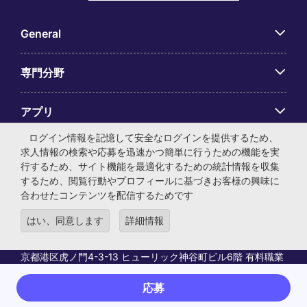
General
専門分野
アプリ
ログイン情報を記憶して安全なログインを提供するため、
Employer Centre
求人情報の検索や応募を迅速かつ簡単に行うための機能を実
行するため、サイト機能を最適化するための統計情報を収集
するため、閲覧行動やプロフィールに基づきお客様の興味に
合わせたコンテンツを配信するためです
はい、同意します
詳細情報
© マイケル・ペイジ・インターナショナル・ジャパン株式会
社 法人番号：0104-01-043253 本社所在地：〒105-0001 東
京都港区虎ノ門4-3-13 ヒューリック神谷町ビル6階 有料職業
紹介事業許可番号：13-ユ-040405 ／ 労働者派遣事業許可番
号：派13-300434
応募