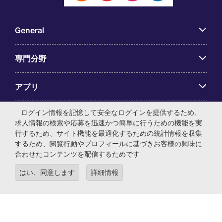
General
専門分野
アプリ
ログイン情報を記憶して安全なログインを提供するため、
Employer Centre
求人情報の検索や応募を迅速かつ簡単に行うための機能を実
行するため、サイト機能を最適化するための統計情報を収集
するため、閲覧行動やプロフィールに基づきお客様の興味に
合わせたコンテンツを配信するためです
© マイケル・ペイジ・インターナショナル・ジャパン株式会
はい、同意します
詳細情報
社 法人番号：0104-01-043253 本社所在地：〒105-0001 東
京都港区虎ノ門4-3-13 ヒューリック神谷町ビル6階 有料職業
紹介事業許可番号：13-ユ-040405 ／ 労働者派遣事業許可番
号：派13-300434