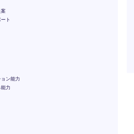
提案
ポート
ション能力
る能力