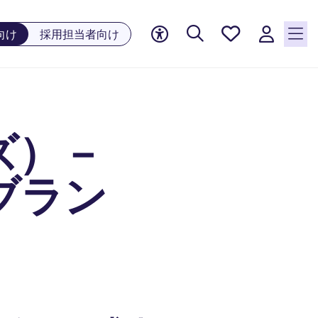
お気に
向け
採用担当者向け
入り, 0
件の求
人が気
になる
リスト
ズ）－
に保存
されて
います
ブラン