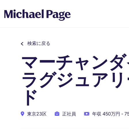
検索に戻る
マーチャンダ
ラグジュアリ
ド
東京23区
正社員
年収 450万円 - 