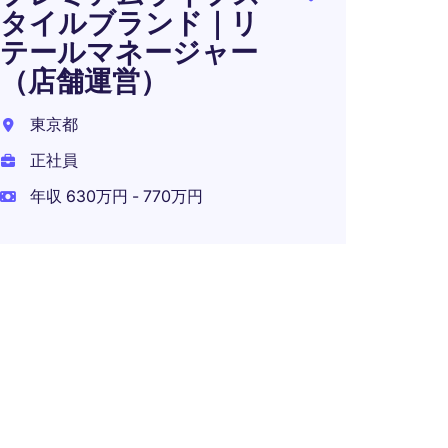
ー
タイルブランド｜リ
テールマネージャー
東京都
（店舗運営）
正社員
東京都
正社員
年収 630万円 - 770万円
リテ
ー －
筆記
日本
正社員
年収 7