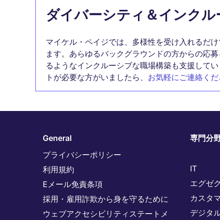
ダイバーシティ＆インクル
マイケル・ペイジでは、多様性を受け入れるだけ
ます。あらゆるバックグラウンドの方からの応募
るようなインクルーシブな職場構築も支援してい
トが必要な方がいましたら、
お気軽にご連絡くだ
General
専門分
プライバシーポリシー
IT
利用規約
エグゼ
Eメール免責条項
カスタ
採用・雇用詐欺から身を守るために
デジタ
ウェブアクセシビリティステートメ