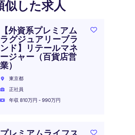
類似した求人
【外資系プレミアム
外資
ラグジュアリーブラ
ブラン
ンド】リテールマネ
ント
ージャー（百貨店営
東京都
業）
正社員
東京都
正社員
年収 810万円 - 990万円
【世
｜誰
ュア
戦略
プレミアムライフス