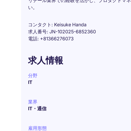
リテール業界での経験を活かし、プロダクトマネ
い。
コンタクト
Keisuke Handa
求人番号
JN-102025-6852360
電話
+81366276073
求人情報
分野
IT
業界
IT・通信
雇用形態