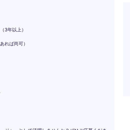
（3年以上）
あれば尚可）
ス