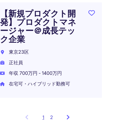
年収 7
【新規プロダクト開
発】プロダクトマネ
ージャー＠成長テッ
ク企業
PdM
東京23区
東京2
正社員
正社員
年収 700万円 - 1400万円
年収 7
在宅可・ハイブリッド勤務可
1
Showing
2
items
1