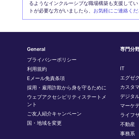
るようなインクルーシブな職場構築も支援してい
トが必要な方がいましたら、
お気軽にご連絡くだ
General
専門分
プライバシーポリシー
IT
利用規約
エグゼ
Eメール免責条項
カスタ
採用・雇用詐欺から身を守るために
デジタ
ウェブアクセシビリティステートメ
ント
マーケ
ご友人紹介キャンペーン
ライフ
国・地域を変更
不動産
事務系