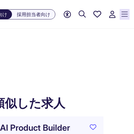
お気に
向け
採用担当者向け
入り, 0
件の求
人が気
になる
リスト
に保存
されて
います
類似した求人
AI Product Builder
【社