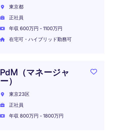
＆年収
東京都
ロダ
正社員
ー
年収 600万円 - 1100万円
東京2
在宅可・ハイブリッド勤務可
正社員
年収 6
在宅可
PdⅯ（マネージャ
ー）
東京23区
プロ
正社員
ャー
年収 800万円 - 1800万円
東京2
正社員