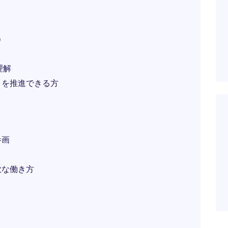
）
理解
トを推進できる方
参画
軟な働き方