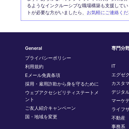
るようなインクルーシブな職場構築も支援してい
トが必要な方がいましたら、
お気軽にご連絡くだ
General
専門分
プライバシーポリシー
IT
利用規約
エグゼ
Eメール免責条項
カスタ
採用・雇用詐欺から身を守るために
デジタ
ウェブアクセシビリティステートメ
ント
マーケ
ご友人紹介キャンペーン
ライフ
国・地域を変更
不動産
事務系