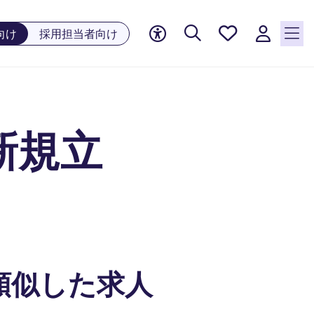
お気に
向け
採用担当者向け
入り, 0
件の求
人が気
になる
リスト
新規立
に保存
されて
います
類似した求人