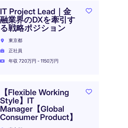
IT Project Lead｜金
【デー
融業界のDXを牽引す
社視
る戦略ポジション
ポジ
プロ
東京都
ジャ
正社員
ノロ
年収 720万円 - 1150万円
東京2
正社員
年収 7
【Flexible Working
在宅可
Style】IT
Manager【Global
Consumer Product】
IT 