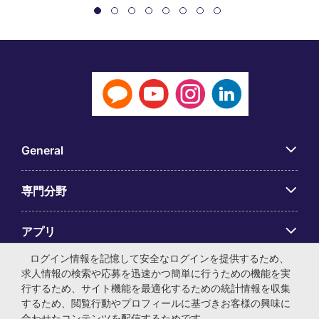
General
専門分野
アプリ
ログイン情報を記憶して安全なログインを提供するため、
Employer Centre
求人情報の検索や応募を迅速かつ簡単に行うための機能を実
行するため、サイト機能を最適化するための統計情報を収集
するため、閲覧行動やプロフィールに基づきお客様の興味に
合わせたコンテンツを配信するためです