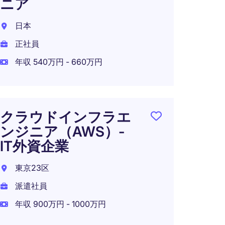
ニア
ITヘ
日本
東京都
正社員
派遣社
年収 540万円 - 660万円
年収 3
クラウドインフラエ
【グ
ンジニア（AWS）-
ITエ
IT外資企業
キシ
東京23区
東京都
派遣社員
正社員
年収 900万円 - 1000万円
年収 5