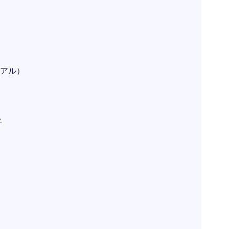
アル）
上