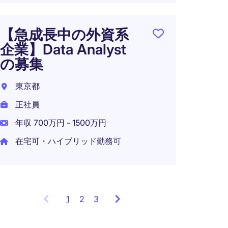
【急成長中の外資系
Windo
企業】Data Analyst
- フ
の募集
東京都
東京都
正社員
正社員
年収 8
年収 700万円 - 1500万円
在宅可
在宅可・ハイブリッド勤務可
1
Showing
2
3
items
1