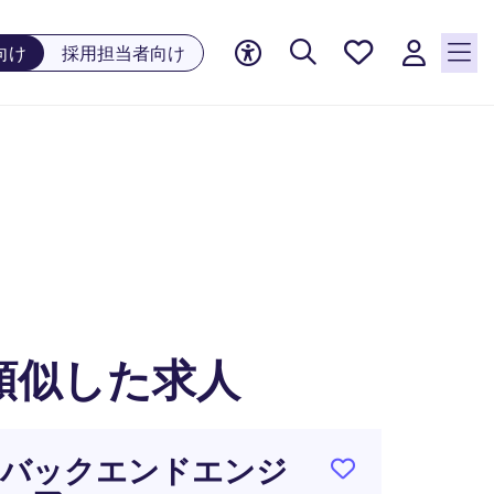
お気に
向け
採用担当者向け
入り, 0
件の求
人が気
になる
リスト
に保存
されて
います
類似した求人
バックエンドエンジ
【大手F