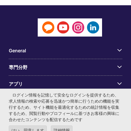
General
専門分野
アプリ
ログイン情報を記憶して安全なログインを提供するため、
Employer Centre
求人情報の検索や応募を迅速かつ簡単に行うための機能を実
行するため、サイト機能を最適化するための統計情報を収集
するため、閲覧行動やプロフィールに基づきお客様の興味に
合わせたコンテンツを配信するためです
はい、同意します
詳細情報