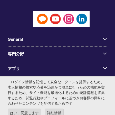
General
専門分野
アプリ
ログイン情報を記憶して安全なログインを提供するため、
Employer Centre
求人情報の検索や応募を迅速かつ簡単に行うための機能を実
行するため、サイト機能を最適化するための統計情報を収集
するため、閲覧行動やプロフィールに基づきお客様の興味に
合わせたコンテンツを配信するためです
© マイケル・ペイジ・インターナショナル・ジャパン株式会
はい、同意します
詳細情報