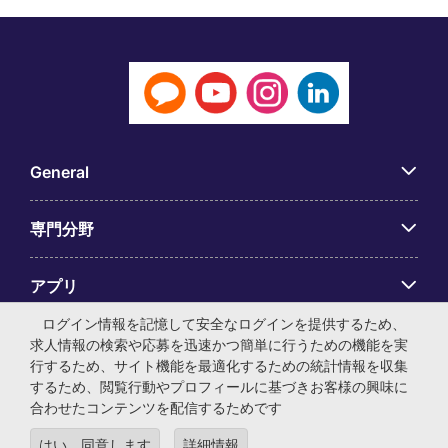
General
専門分野
アプリ
ログイン情報を記憶して安全なログインを提供するため、
Employer Centre
求人情報の検索や応募を迅速かつ簡単に行うための機能を実
行するため、サイト機能を最適化するための統計情報を収集
するため、閲覧行動やプロフィールに基づきお客様の興味に
合わせたコンテンツを配信するためです
はい、同意します
詳細情報