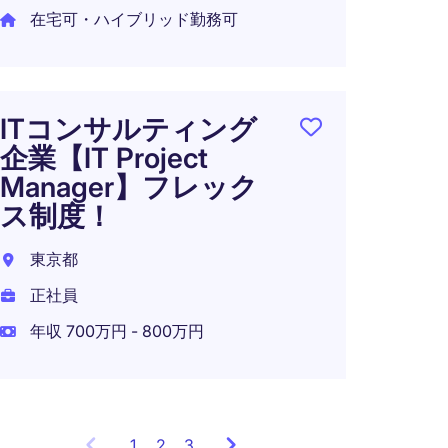
在宅可・ハイブリッド勤務可
年収 9
ITコンサルティング
【外資
企業【IT Project
ガル
Manager】フレック
ト
ス制度！
東京都
東京都
派遣社
正社員
年収 4
年収 700万円 - 800万円
1
Showing
2
3