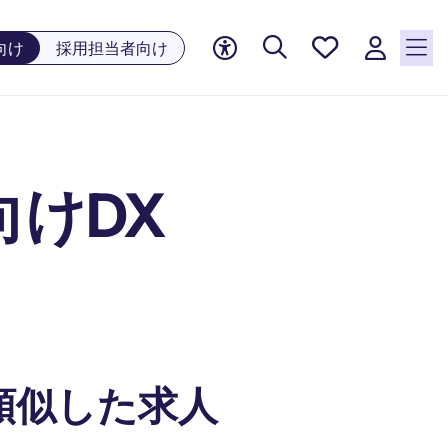
お気に
向け
採用担当者向け
入り, 0
件の求
人が気
になる
リスト
けDX
に保存
されて
います
類似した求人