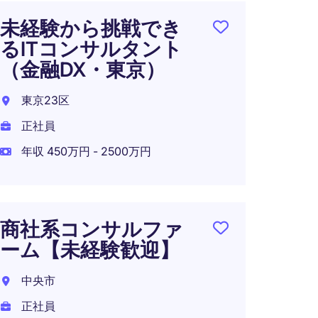
未経験から挑戦でき
バッ
るITコンサルタント
ニア
（金融DX・東京）
日本
東京23区
正社員
正社員
年収 5
年収 450万円 - 2500万円
クラ
商社系コンサルファ
ンジニ
ーム【未経験歓迎】
IT外
中央市
東京2
正社員
派遣社