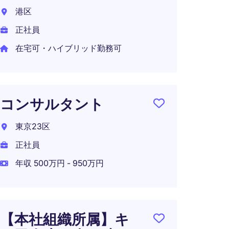
ャー
港区
ア
正社員
東京都
在宅可・ハイブリッド勤務可
正社員
年収 7
コンサルタント
東京23区
セー
正社員
ー・
年収 500万円 - 950万円
東京都
正社員
年収 1
【本社組織所属】キ