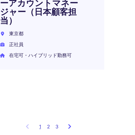
ーアカウントマネー
ジャー（日本顧客担
当）
SM
ージ
東京都
東京2
正社員
正社員
在宅可・ハイブリッド勤務可
年収 6
1
Showing
2
3
items