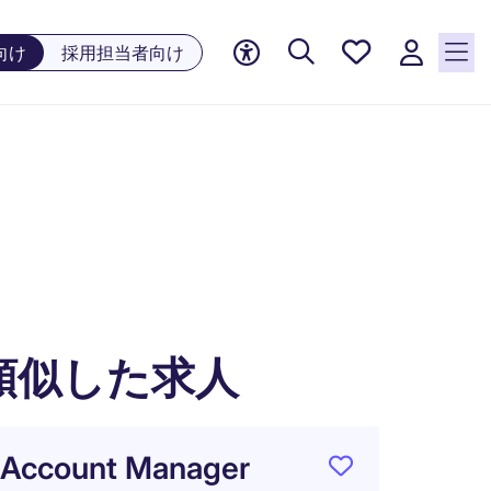
お気に
向け
採用担当者向け
入り, 0
件の求
人が気
になる
リスト
に保存
されて
います
類似した求人
Account Manager
アカ