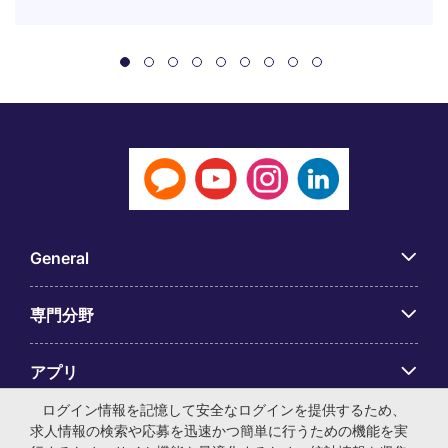
General
専門分野
アプリ
ログイン情報を記憶して安全なログインを提供するため、
Employer Centre
求人情報の検索や応募を迅速かつ簡単に行うための機能を実