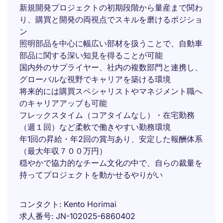
新規開発プロジェクトの初期段階から量産まで関わ
り、購買と開発の両視点でスキルを磨けるポジショ
ン
照明部品を中心に幅広い部材を扱うことで、自動車
部品に関する深い知見を得ることが可能
国内外のサプライヤー、社内の複数部門と連携し、
グローバルな視野でキャリアを築ける環境
将来的には購買スペシャリストやマネジメント職へ
のキャリアアップも可能
フレックスタイム（コアタイムなし）・在宅勤務
（週１回）など柔軟で働きやすい勤務環境
年1回の昇給・年2回の賞与あり、安定した報酬体系
（最大年収７００万円）
穏やかで協力的なチーム文化の中で、自らの裁量を
持ってプロジェクトを動かせるやりがい
コンタクト
Kento Horimai
求人番号
JN-102025-6860402