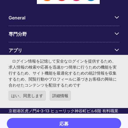
General
専門分野
アプリ
ログイン情報を記憶して安全なログインを提供するため、
Employer Centre
求人情報の検索や応募を迅速かつ簡単に行うための機能を実
行するため、サイト機能を最適化するための統計情報を収集
するため、閲覧行動やプロフィールに基づきお客様の興味に
合わせたコンテンツを配信するためです
はい、同意します
詳細情報
© マイケル・ペイジ・インターナショナル・ジャパン株式会
社 法人番号：0104-01-043253 本社所在地：〒105-0001 東
京都港区虎ノ門4-3-13 ヒューリック神谷町ビル6階 有料職業
紹介事業許可番号：13-ユ-040405 ／ 労働者派遣事業許可番
号：派13-300434
応募