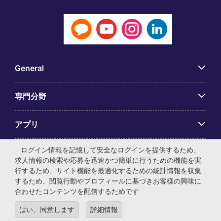
General
専門分野
アプリ
ログイン情報を記憶して安全なログインを提供するため、
Employer Centre
求人情報の検索や応募を迅速かつ簡単に行うための機能を実
行するため、サイト機能を最適化するための統計情報を収集
するため、閲覧行動やプロフィールに基づきお客様の興味に
合わせたコンテンツを配信するためです
© マイケル・ペイジ・インターナショナル・ジャパン株式会
はい、同意します
詳細情報
社 法人番号：0104-01-043253 本社所在地：〒105-0001 東