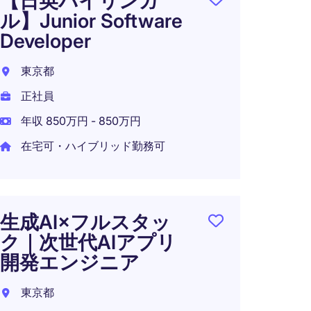
【日英バイリンガ
ンジニ
ル】Junior Software
IT外
Developer
東京2
東京都
派遣社
正社員
年収 9
年収 850万円 - 850万円
在宅可・ハイブリッド勤務可
【業界N
業】
生成AI×フルスタッ
ク｜次世代AIアプリ
東京都
開発エンジニア
正社員
東京都
年収 8