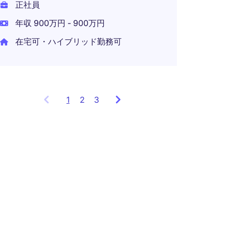
正社員
年収 900万円 - 900万円
在宅可・ハイブリッド勤務可
1
Showing
2
3
items
1
to
3
of
7