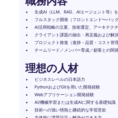
職務内容
生成AI（LLM、RAG、AIエージェント等
フルスタック開発（フロントエンド〜バッ
AI活用戦略の立案、技術選定、アーキテク
クライアント課題の抽出・再定義および解
プロジェクト推進（進捗・品質・コスト管
チームリード／メンバー育成／顧客との関係
理想の人材
ビジネスレベルの日本語力
PythonおよびGitを用いた開発経験
Webアプリケーション開発経験
AI/機械学習または生成AIに関する基礎知識
技術への強い情熱と継続的な学習意欲
主体的に課題設定・解決ができる方