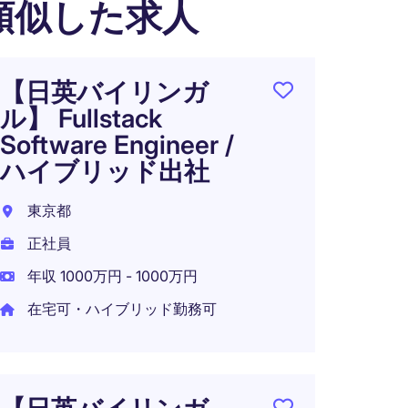
類似した求人
【日英バイリンガ
【AI
ル】 Fullstack
プリ
Software Engineer /
ロッ
ハイブリッド出社
ルIT
術に
東京都
東京都
正社員
正社員
年収 1000万円 - 1000万円
年収 6
在宅可・ハイブリッド勤務可
クラ