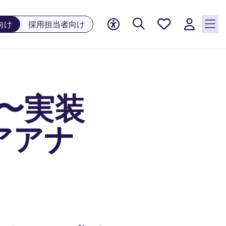
お気に
向け
採用担当者向け
入り, 0
件の求
人が気
になる
リスト
〜実装
に保存
されて
います
アアナ
）