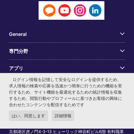
General
専門分野
アプリ
ログイン情報を記憶して安全なログインを提供するため、
Employer Centre
求人情報の検索や応募を迅速かつ簡単に行うための機能を実
行するため、サイト機能を最適化するための統計情報を収集
するため、閲覧行動やプロフィールに基づきお客様の興味に
合わせたコンテンツを配信するためです
はい、同意します
詳細情報
© マイケル・ペイジ・インターナショナル・ジャパン株式会
社 法人番号：0104-01-043253 本社所在地：〒105-0001 東
京都港区虎ノ門4-3-13 ヒューリック神谷町ビル6階 有料職業