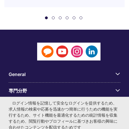
General
専門分野
ログイン情報を記憶して安全なログインを提供するため、
アプリ
求人情報の検索や応募を迅速かつ簡単に行うための機能を実
行するため、サイト機能を最適化するための統計情報を収集
するため、閲覧行動やプロフィールに基づきお客様の興味に
Employer Centre
合わせたコンテンツを配信するためです