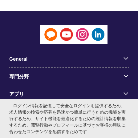
General
専門分野
アプリ
ログイン情報を記憶して安全なログインを提供するため、
Employer Centre
求人情報の検索や応募を迅速かつ簡単に行うための機能を実
行するため、サイト機能を最適化するための統計情報を収集
するため、閲覧行動やプロフィールに基づきお客様の興味に
合わせたコンテンツを配信するためです