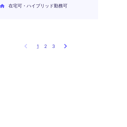
在宅可・ハイブリッド勤務可
1
Showing
2
3
items
1
to
3
of
8