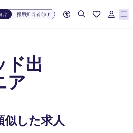
お気に
向け
採用担当者向け
入り, 0
件の求
人が気
になる
リスト
ッド出
に保存
されて
います
ニア
類似した求人