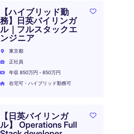
【ハイブリッド勤
最先
務】日英バイリンガ
える
ル｜フルスタックエ
発エ
ンジニア
バッ
迎）
東京都
東京都
正社員
正社員
年収 850万円 - 850万円
年収 7
在宅可・ハイブリッド勤務可
在宅可
【日英バイリンガ
ル】 Operations Full
アプ
Stack developer
ア｜金