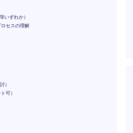
n等いずれか）
プロセスの理解
）
）
検討）
ート可）