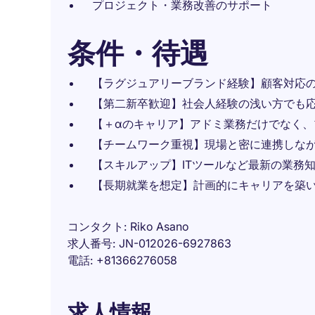
プロジェクト・業務改善のサポート
条件・待遇
【ラグジュアリーブランド経験】顧客対応
【第二新卒歓迎】社会人経験の浅い方でも
【＋αのキャリア】アドミ業務だけでなく
【チームワーク重視】現場と密に連携しな
【スキルアップ】ITツールなど最新の業務
【長期就業を想定】計画的にキャリアを築
コンタクト
Riko Asano
求人番号
JN-012026-6927863
電話
+81366276058
求人情報