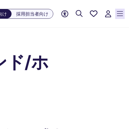
お気に
向け
採用担当者向け
入り, 0
件の求
人が気
になる
リスト
ド/ホ
に保存
されて
います