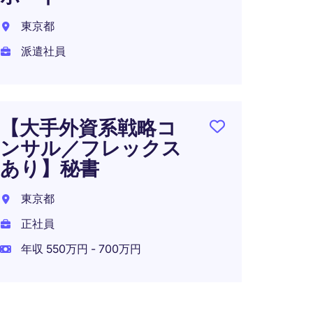
東京都
東京都
派遣社員
正社員
年収 5
【大手外資系戦略コ
ンサル／フレックス
Execu
あり】秘書
Secr
／戦
東京都
ーム
正社員
港区
年収 550万円 - 700万円
正社員
年収 5