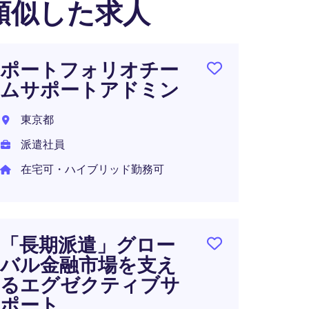
類似した求人
ポートフォリオチー
【週
ムサポートアドミン
クス
ブア
東京都
東京都
派遣社員
正社員
在宅可・ハイブリッド勤務可
年収 5
「長期派遣」グロー
バル金融市場を支え
【グ
るエグゼクティブサ
裁量
ポート
総務