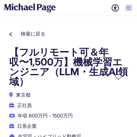
検索に戻る
【フルリモート可＆年
収〜1,500万】機械学習エ
ンジニア（LLM・生成AI領
域）
東京都
正社員
年収 600万円 - 1500万円
日系企業
在宅可・ハイブリッド勤務可