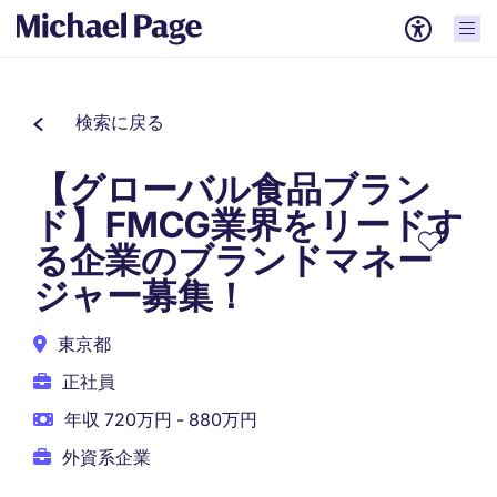
検索に戻る
【グローバル食品ブラン
ド】FMCG業界をリードす
る企業のブランドマネー
ジャー募集！
東京都
正社員
年収 720万円 - 880万円
外資系企業