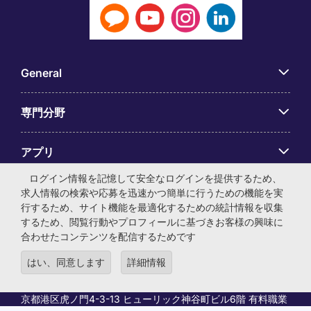
General
専門分野
アプリ
ログイン情報を記憶して安全なログインを提供するため、
Employer Centre
求人情報の検索や応募を迅速かつ簡単に行うための機能を実
行するため、サイト機能を最適化するための統計情報を収集
するため、閲覧行動やプロフィールに基づきお客様の興味に
合わせたコンテンツを配信するためです
はい、同意します
詳細情報
© マイケル・ペイジ・インターナショナル・ジャパン株式会
社 法人番号：0104-01-043253 本社所在地：〒105-0001 東
京都港区虎ノ門4-3-13 ヒューリック神谷町ビル6階 有料職業