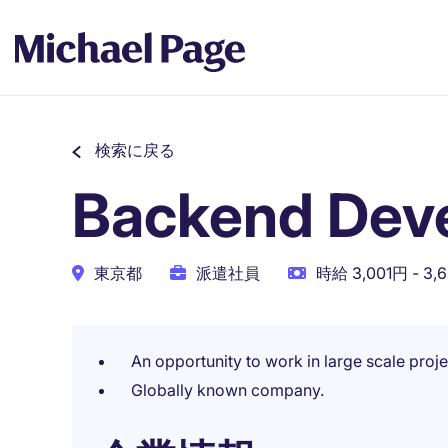
検索に戻る
Backend Dev
東京都
派遣社員
時給 3,001円 - 3,
An opportunity to work in large scale proj
Globally known company.