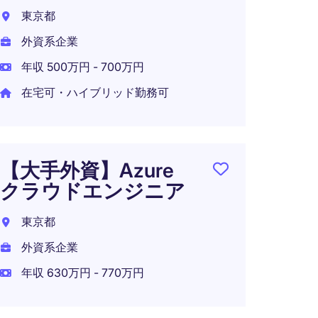
える
東京都
発エ
外資系企業
バッ
迎）
年収 500万円 - 700万円
在宅可・ハイブリッド勤務可
東京都
外資系
年収 7
【大手外資】Azure
在宅可
クラウドエンジニア
東京都
外資系企業
【在
チク
年収 630万円 - 770万円
リー
ド運