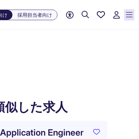
お気に
向け
採用担当者向け
入り, 0
件の求
人が気
になる
リスト
】
に保存
されて
います
類似した求人
Application Engineer
最先