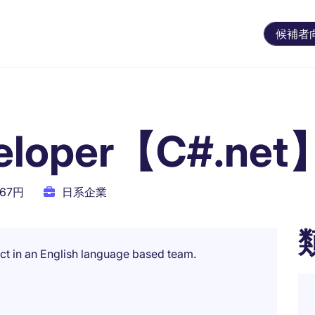
候補者
eloper【C#.net
667円
日系企業
ect in an English language based team.