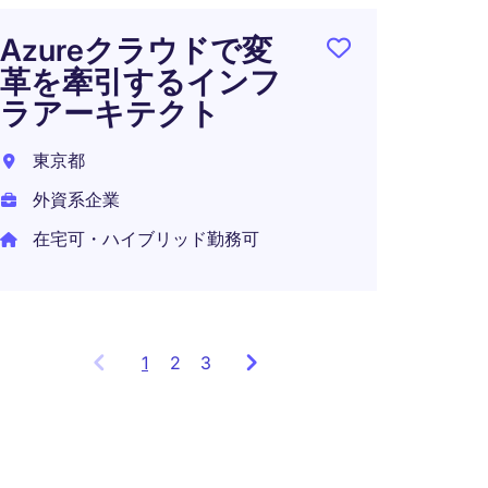
東京都
Azureクラウドで変
革を牽引するインフ
外資系
ラアーキテクト
在宅可
東京都
外資系企業
在宅可・ハイブリッド勤務可
1
Showing
2
3
items
1
to
3