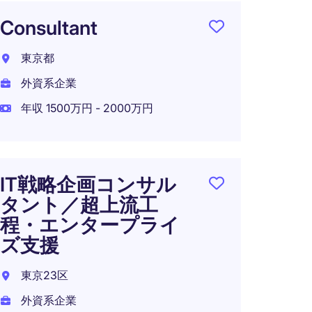
Consultant
【最先
シニ
東京都
ンテ
外資系企業
企業
年収 1500万円 - 2000万円
東京2
外資系
年収 7
IT戦略企画コンサル
在宅可
タント／超上流工
程・エンタープライ
ズ支援
AI Sol
東京23区
外資系企業
東京都