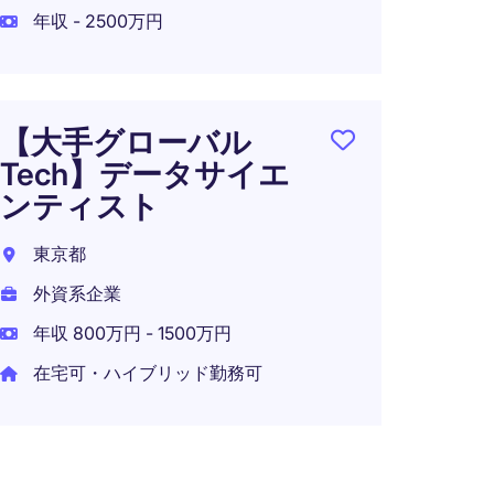
年収 - 2500万円
外資系
年収 1
在宅可
【大手グローバル
Tech】データサイエ
ンティスト
【先端
を主
東京都
シニ
外資系企業
ンテ
年収 800万円 - 1500万円
AIス
在宅可・ハイブリッド勤務可
東京2
外資系
在宅可