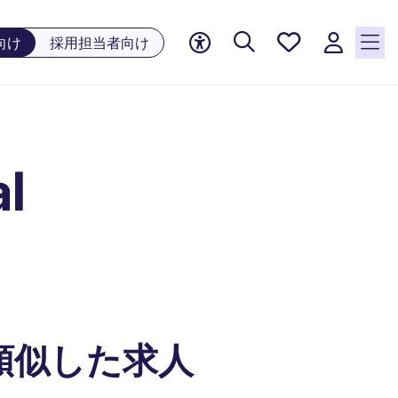
お気に
向け
採用担当者向け
入り, 0
件の求
人が気
になる
リスト
al
に保存
されて
います
類似した求人