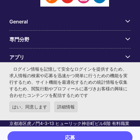
General
専門分野
アプリ
ログイン情報を記憶して安全なログインを提供するため、
Employer Centre
求人情報の検索や応募を迅速かつ簡単に行うための機能を実
行するため、サイト機能を最適化するための統計情報を収集
するため、閲覧行動やプロフィールに基づきお客様の興味に
合わせたコンテンツを配信するためです
はい、同意します
詳細情報
© マイケル・ペイジ・インターナショナル・ジャパン株式会
社 法人番号：0104-01-043253 本社所在地：〒105-0001 東
京都港区虎ノ門4-3-13 ヒューリック神谷町ビル6階 有料職業
紹介事業許可番号：13-ユ-040405 ／ 労働者派遣事業許可番
号：派13-300434
応募