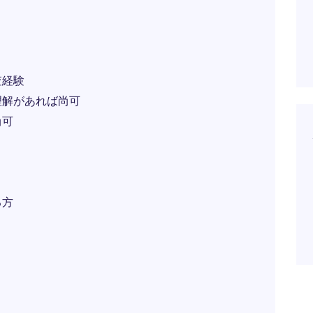
査経験
理解があれば尚可
尚可
る方