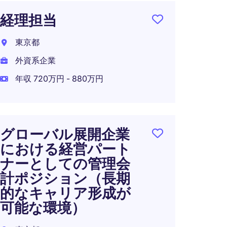
経理担当
経理
補
東京都
東京都
外資系企業
外資系
年収 720万円 - 880万円
年収 7
在宅可
グローバル展開企業
における経営パート
ナーとしての管理会
経理
計ポジション（長期
千代田
的なキャリア形成が
可能な環境）
外資系
年収 4