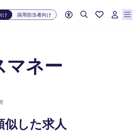
お気に
向け
採用担当者向け
入り, 0
件の求
人が気
になる
リスト
スマネー
に保存
されて
います
可
類似した求人