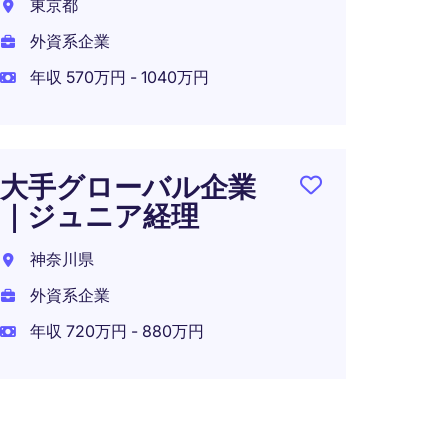
東京都
在宅可
外資系企業
年収 570万円 - 1040万円
GL
外資
大手グローバル企業
業｜東
｜ジュニア経理
円｜
神奈川県
東京都
外資系企業
外資系
年収 720万円 - 880万円
年収 7