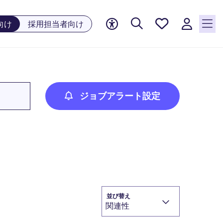
お気に
向け
採用担当者向け
入り, 0
件の求
人が気
になる
リスト
に保存
ジョブアラート設定
されて
います
並び替え
関連性