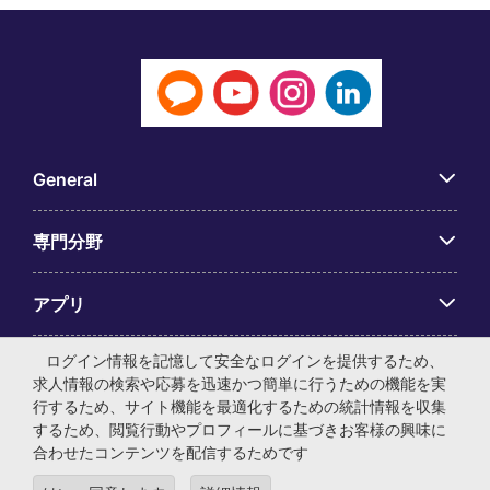
General
専門分野
アプリ
ログイン情報を記憶して安全なログインを提供するため、
Employer Centre
求人情報の検索や応募を迅速かつ簡単に行うための機能を実
行するため、サイト機能を最適化するための統計情報を収集
するため、閲覧行動やプロフィールに基づきお客様の興味に
合わせたコンテンツを配信するためです
© マイケル・ペイジ・インターナショナル・ジャパン株式会