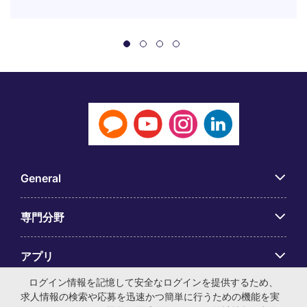
General
専門分野
アプリ
ログイン情報を記憶して安全なログインを提供するため、
Employer Centre
求人情報の検索や応募を迅速かつ簡単に行うための機能を実