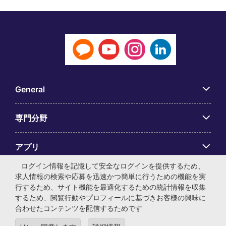
General
専門分野
アプリ
ログイン情報を記憶して安全なログインを提供するため、
Employer Centre
求人情報の検索や応募を迅速かつ簡単に行うための機能を実
行するため、サイト機能を最適化するための統計情報を収集
するため、閲覧行動やプロフィールに基づきお客様の興味に
合わせたコンテンツを配信するためです