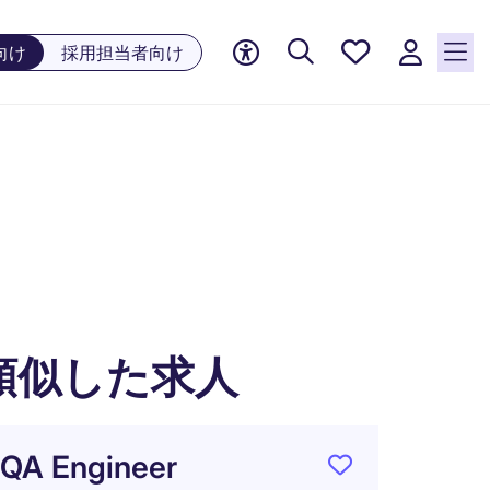
お気に
向け
採用担当者向け
入り, 0
件の求
人が気
になる
リスト
に保存
されて
います
類似した求人
QA Engineer
ホテル