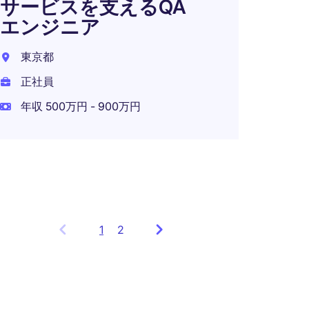
サービスを支えるQA
エンジニア
【業界N
東京都
業】
正社員
東京都
年収 500万円 - 900万円
正社員
年収 8
1
Showing
2
items
1
to
3