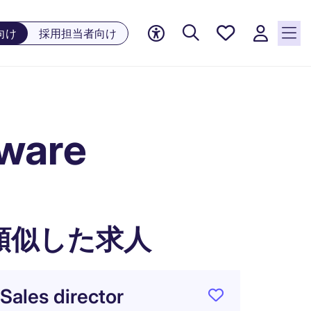
お気に
向け
採用担当者向け
入り, 0
件の求
人が気
になる
リスト
ware
に保存
されて
います
類似した求人
Sales director
Digita