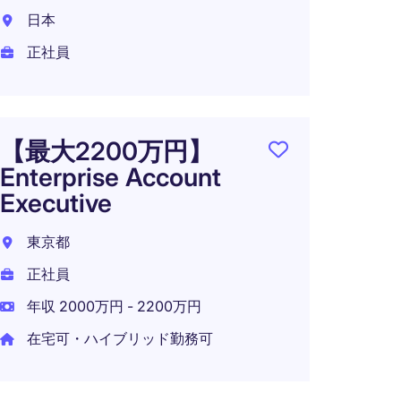
Softw
日本
東京都
正社員
正社員
年収 5
【最大2200万円】
Enterprise Account
Executive
カス
マネ
東京都
トウ
正社員
東京2
年収 2000万円 - 2200万円
正社員
在宅可・ハイブリッド勤務可
年収 1