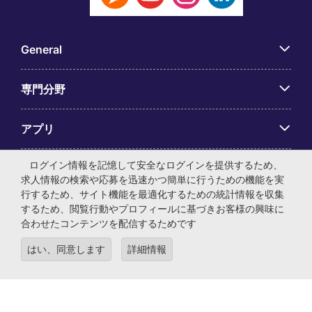
General
専門分野
アプリ
ログイン情報を記憶して安全なログインを提供するため、
Employer Centre
求人情報の検索や応募を迅速かつ簡単に行うための機能を実
行するため、サイト機能を最適化するための統計情報を収集
するため、閲覧行動やプロフィールに基づきお客様の興味に
合わせたコンテンツを配信するためです
© マイケル・ペイジ・インターナショナル・ジャパン株式会
はい、同意します
詳細情報
社 法人番号：0104-01-043253 本社所在地：〒105-0001 東
京都港区虎ノ門4-3-13 ヒューリック神谷町ビル6階 有料職業
紹介事業許可番号：13-ユ-040405 ／ 労働者派遣事業許可番
号：派13-300434