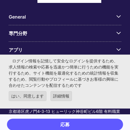
General
専門分野
アプリ
ログイン情報を記憶して安全なログインを提供するため、
Employer Centre
求人情報の検索や応募を迅速かつ簡単に行うための機能を実
行するため、サイト機能を最適化するための統計情報を収集
するため、閲覧行動やプロフィールに基づきお客様の興味に
合わせたコンテンツを配信するためです
はい、同意します
詳細情報
© マイケル・ペイジ・インターナショナル・ジャパン株式会
社 法人番号：0104-01-043253 本社所在地：〒105-0001 東
京都港区虎ノ門4-3-13 ヒューリック神谷町ビル6階 有料職業
紹介事業許可番号：13-ユ-040405 ／ 労働者派遣事業許可番
号：派13-300434
応募