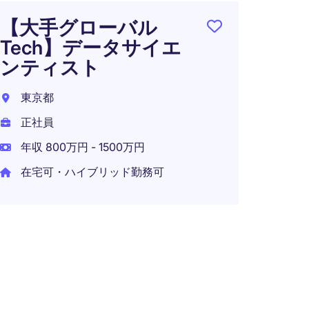
在宅可
【大手グローバル
Tech】データサイエ
ンティスト
【デー
東京都
社視
正社員
ポジ
年収 800万円 - 1500万円
プロ
在宅可・ハイブリッド勤務可
ジャ
ノロ
東京2
正社員
年収 7
在宅可