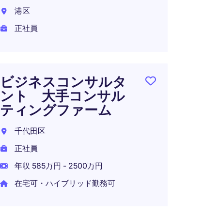
Style
港区
Mana
正社員
Cons
東京都
正社員
ビジネスコンサルタ
年収 1
ント 大手コンサル
在宅可
ティングファーム
千代田区
正社員
AI Sol
年収 585万円 - 2500万円
東京都
在宅可・ハイブリッド勤務可
正社員
年収 1