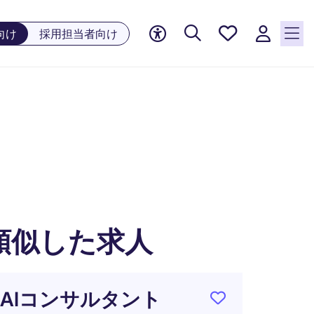
お気に
向け
採用担当者向け
入り, 0
件の求
人が気
になる
リスト
に保存
されて
います
類似した求人
AIコンサルタント
【Flex