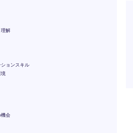
と理解
ーションスキル
環境
の機会