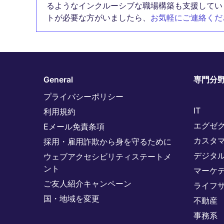
るようなインクルーシブな職場構築も支援してい
トが必要な方がいましたら、
お気軽にご連絡くだ
General
専門分
プライバシーポリシー
IT
利用規約
エグゼ
Eメール免責条項
カスタ
採用・雇用詐欺から身を守るために
デジタ
ウェブアクセシビリティステートメ
ント
マーケ
ご友人紹介キャンペーン
ライフ
国・地域を変更
不動産
事務系