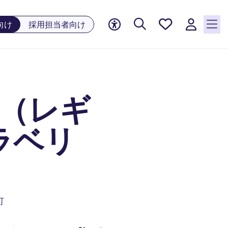
お気に
向け
採用担当者向け
入り, 0
件の求
人が気
になる
リスト
A（レギ
に保存
されて
います
ラベリ
可