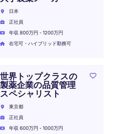
事/
薬メ
日本
正社員
日本
年収 800万円 - 1200万円
正社員
在宅可・ハイブリッド勤務可
年収 8
在宅可
世界トップクラスの
製薬企業の品質管理
CMC
スペシャリスト
ー
東京都
日本
正社員
正社員
年収 600万円 - 1000万円
年収 1