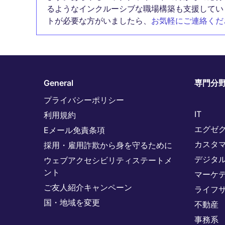
るようなインクルーシブな職場構築も支援してい
トが必要な方がいましたら、
お気軽にご連絡くだ
General
専門分
プライバシーポリシー
IT
利用規約
エグゼ
Eメール免責条項
カスタ
採用・雇用詐欺から身を守るために
デジタ
ウェブアクセシビリティステートメ
ント
マーケ
ご友人紹介キャンペーン
ライフ
国・地域を変更
不動産
事務系