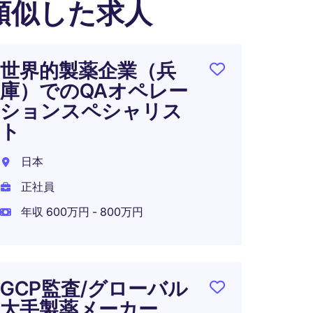
類似した求人
世界的製薬企業（兵
RAQ
庫）でのQAオペレー
証）
ションスペシャリス
ィレ
ト
東京都
日本
正社員
正社員
年収 1
年収 600万円 - 800万円
在宅可
GCP監査/グローバル
グロ
大手製薬メーカー