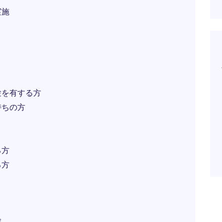
実施
験を有する方
持ちの方
る方
る方
会