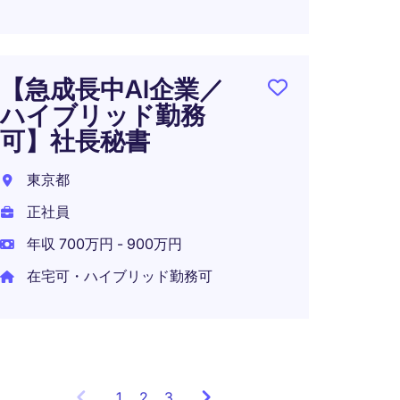
正社員
年収 5
【急成長中AI企業／
ハイブリッド勤務
可】社長秘書
【大手
環境
東京都
き EA
正社員
東京都
年収 700万円 - 900万円
正社員
在宅可・ハイブリッド勤務可
年収 6
1
Showing
2
3