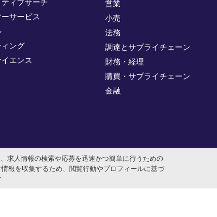
クティブサーチ
営業
マーサービス
小売
ル
法務
ティング
調達とサプライチェーン
サイエンス
財務・経理
購買・サプライチェーン
金融
め、求人情報の検索や応募を迅速かつ簡単に行うための
計情報を収集するため、閲覧行動やプロフィールに基づ
す
人番号：0104-01-043253 本社所在地：〒105-0001 東京都