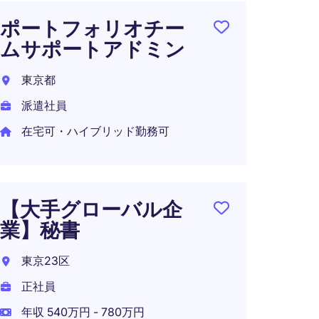
ポートフォリオチー
【年間
ムサポートアドミン
フレ
暇制
東京都
東京都
派遣社員
正社員
在宅可・ハイブリッド勤務可
年収 5
【大手グローバル企
業】秘書
【~10
フレ
東京23区
書（E
正社員
東京都
年収 540万円 - 780万円