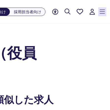
お気に
向け
採用担当者向け
入り, 0
件の求
人が気
になる
リスト
（役員
に保存
されて
います
類似した求人