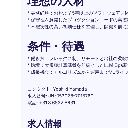
理想の人材
* 実務経験：おおよそ5年以上のソフトウェア／
* 保守性を意識したプロダクションコードの実装
* 不確実性の高い初期仕様を整理し、開発を前
条件・待遇
* 働き方：フレックス制、リモートと出社の柔
* 環境：大規模計算基盤を前提としたLLM Op
* 成長機会：アルゴリズムから運用までMLライ
コンタクト
Yoshiki Yamada
求人番号
JN-052026-7013780
電話
+81 3 6832 8631
求人情報