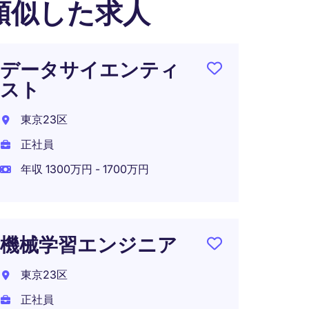
類似した求人
データサイエンティ
【フ
スト
LLM
｜ソ
東京23区
ジニ
正社員
東京都
年収 1300万円 - 1700万円
正社員
年収 6
在宅可
機械学習エンジニア
東京23区
正社員