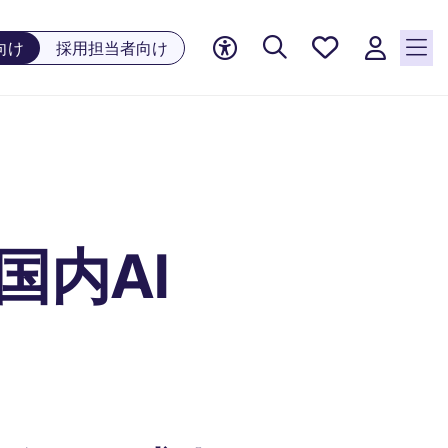
お気に
向け
採用担当者向け
入り, 0
件の求
人が気
になる
リスト
】
に保存
されて
います
r＠国内AI