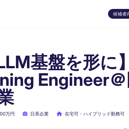
候補者
LLM基盤を形に
rning Enginee
業
500万円
日系企業
在宅可・ハイブリッド勤務可