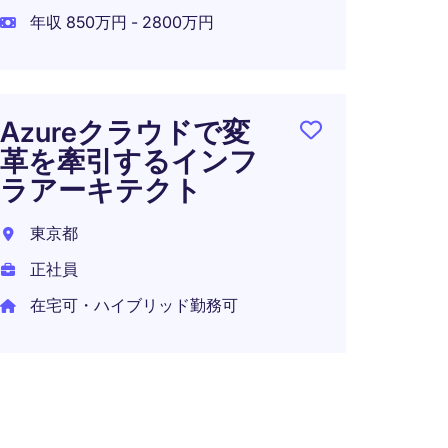
LLM
年収 850万円 - 2800万円
ャー
可）
東京都
Azureクラウドで変
正社員
革を牽引するインフ
年収 8
ラアーキテクト
在宅可
東京都
正社員
在宅可・ハイブリッド勤務可