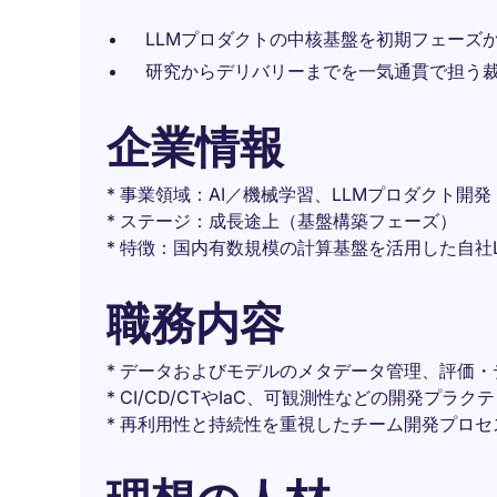
LLMプロダクトの中核基盤を初期フェーズ
研究からデリバリーまでを一気通貫で担う
企業情報
* 事業領域：AI／機械学習、LLMプロダクト開発
* ステージ：成長途上（基盤構築フェーズ）
* 特徴：国内有数規模の計算基盤を活用した自社
職務内容
* データおよびモデルのメタデータ管理、評価
* CI/CD/CTやIaC、可観測性などの開発プラ
* 再利用性と持続性を重視したチーム開発プロ