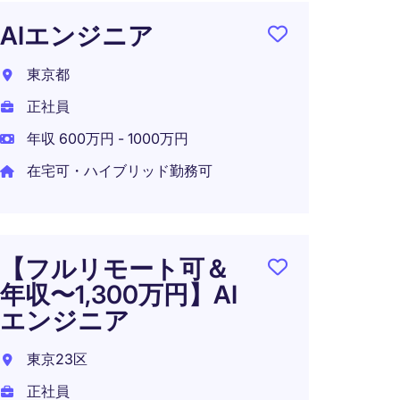
AIエンジニア
【先端
を主
東京都
シニ
正社員
ンテ
AIス
年収 600万円 - 1000万円
在宅可・ハイブリッド勤務可
東京2
正社員
在宅可
【フルリモート可＆
年収〜1,300万円】AI
エンジニア
【フ
東京23区
年収〜
学習
正社員