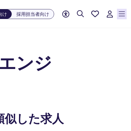
お気に
向け
採用担当者向け
入り, 0
件の求
人が気
になる
リスト
習エンジ
に保存
されて
います
類似した求人