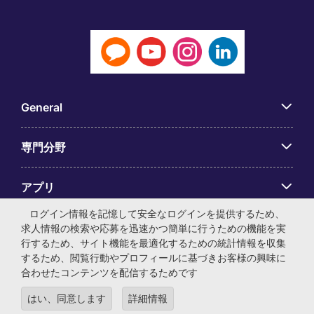
General
専門分野
アプリ
ログイン情報を記憶して安全なログインを提供するため、
Employer Centre
求人情報の検索や応募を迅速かつ簡単に行うための機能を実
行するため、サイト機能を最適化するための統計情報を収集
するため、閲覧行動やプロフィールに基づきお客様の興味に
合わせたコンテンツを配信するためです
はい、同意します
詳細情報
© マイケル・ペイジ・インターナショナル・ジャパン株式会