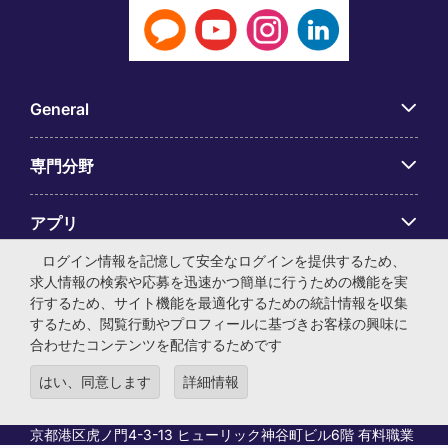
General
専門分野
アプリ
ログイン情報を記憶して安全なログインを提供するため、
Employer Centre
求人情報の検索や応募を迅速かつ簡単に行うための機能を実
行するため、サイト機能を最適化するための統計情報を収集
するため、閲覧行動やプロフィールに基づきお客様の興味に
合わせたコンテンツを配信するためです
はい、同意します
詳細情報
© マイケル・ペイジ・インターナショナル・ジャパン株式会
社 法人番号：0104-01-043253 本社所在地：〒105-0001 東
京都港区虎ノ門4-3-13 ヒューリック神谷町ビル6階 有料職業