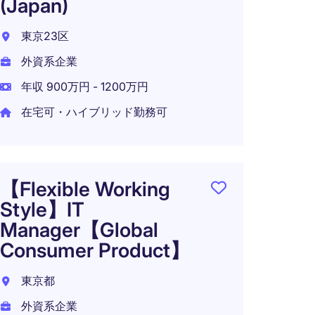
(Japan)
ー）
東京23区
東京2
外資系企業
外資系
年収 900万円 - 1200万円
年収 8
在宅可・ハイブリッド勤務可
オン
IT 
【Flexible Working
【研
Style】IT
Manager【Global
東京2
Consumer Product】
外資系
東京都
年収 6
外資系企業
在宅可