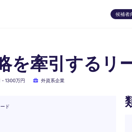
候補者
戦略を牽引するリ
- 1300万円
外資系企業
リード