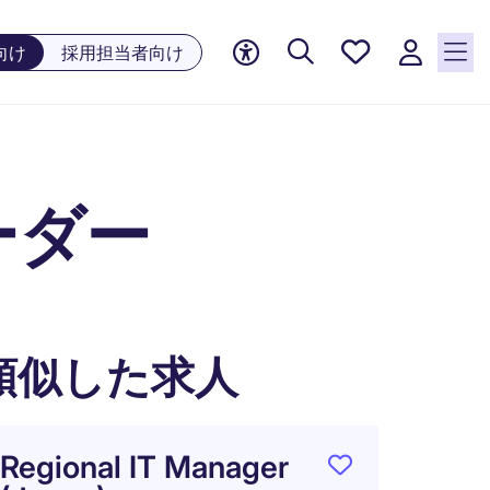
お気に
向け
採用担当者向け
入り, 0
件の求
人が気
になる
リスト
ーダー
に保存
されて
います
類似した求人
Regional IT Manager
PdⅯ