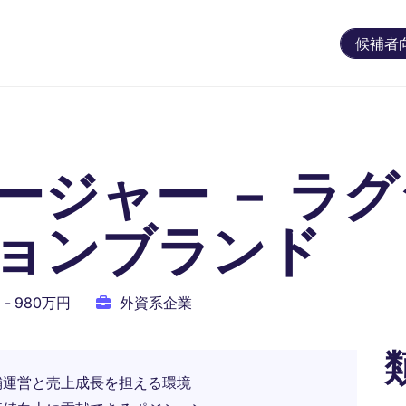
候補者
ージャー － ラ
ョンブランド
 - 980万円
外資系企業
舗運営と売上成長を担える環境