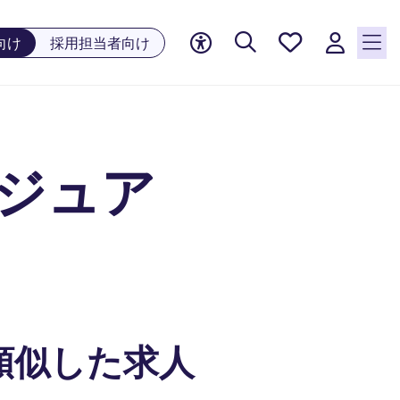
お気に
向け
採用担当者向け
入り, 0
件の求
人が気
になる
リスト
グジュア
に保存
されて
います
類似した求人