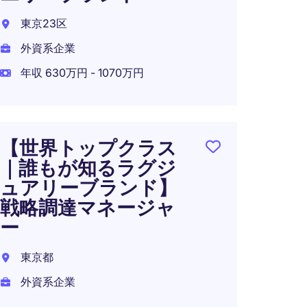
東京23区
外資系企業
リテ
年収 630万円 - 1070万円
ー
東京2
外資系
【世界トップクラス
年収 6
｜誰もが知るラグジ
ュアリーブランド】
戦略調達マネージャ
ー
東京都
外資系企業