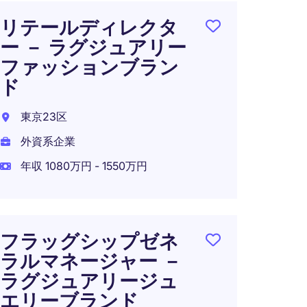
リテールディレクタ
リテ
ー － ラグジュアリー
ー －
ファッションブラン
筆記
ド
日本
東京23区
外資系
外資系企業
年収 7
年収 1080万円 - 1550万円
リテ
フラッグシップゼネ
ー
ラルマネージャー －
東京2
ラグジュアリージュ
外資系
エリーブランド