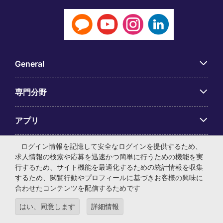
General
専門分野
アプリ
ログイン情報を記憶して安全なログインを提供するため、
Employer Centre
求人情報の検索や応募を迅速かつ簡単に行うための機能を実
行するため、サイト機能を最適化するための統計情報を収集
するため、閲覧行動やプロフィールに基づきお客様の興味に
合わせたコンテンツを配信するためです
© マイケル・ペイジ・インターナショナル・ジャパン株式会
はい、同意します
詳細情報
社 法人番号：0104-01-043253 本社所在地：〒105-0001 東