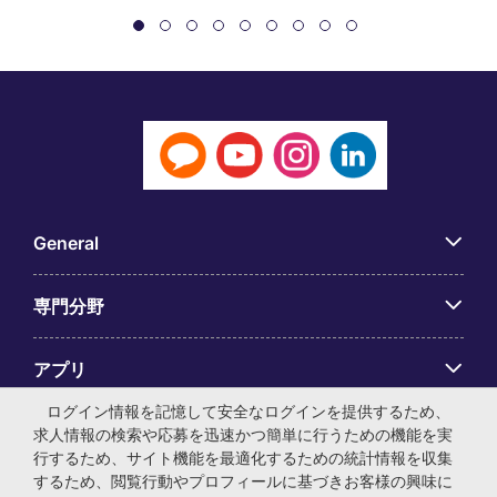
General
専門分野
アプリ
ログイン情報を記憶して安全なログインを提供するため、
Employer Centre
求人情報の検索や応募を迅速かつ簡単に行うための機能を実
行するため、サイト機能を最適化するための統計情報を収集
するため、閲覧行動やプロフィールに基づきお客様の興味に